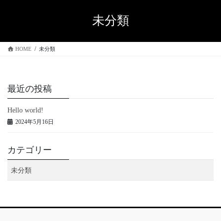
コ
ナ
ン
ビ
未分類
テ
ゲ
ン
ー
ツ
シ
HOME
未分類
へ
ョ
ス
ン
キ
に
最近の投稿
ッ
移
プ
動
Hello world!
2024年5月16日
カテゴリー
未分類